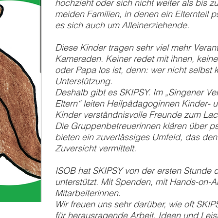
hochzieht oder sich nicht weiter als bis
meiden Familien, in denen ein Elternteil p
es sich auch um Alleinerziehende.
Diese Kinder tragen sehr viel mehr Verant
Kameraden. Keiner redet mit ihnen, keine
oder Papa los ist, denn: wer nicht selbst k
Unterstützung.
Deshalb gibt es SKIPSY. Im „Singener Ver
Eltern“ leiten Heilpädagoginnen Kinder-
Kinder verständnisvolle Freunde zum Lac
Die Gruppenbetreuerinnen klären über p
bieten ein zuverlässiges Umfeld, das den
Zuversicht vermittelt.
ISOB hat SKIPSY von der ersten Stunde 
unterstützt. Mit Spenden, mit Hands-on-A
Mitarbeiterinnen.
Wir freuen uns sehr darüber, wie oft SK
für herausragende Arbeit, Ideen und Leis